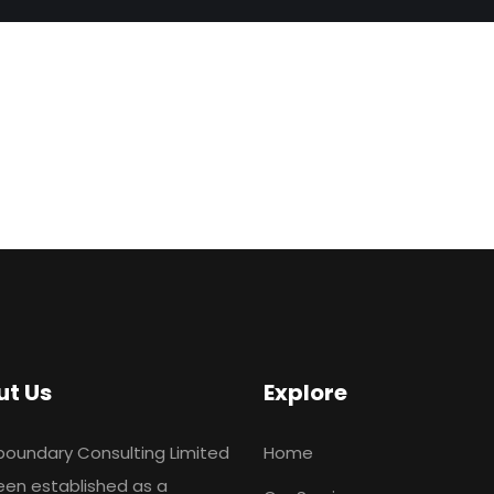
ut Us
Explore
boundary Consulting Limited
Home
een established as a